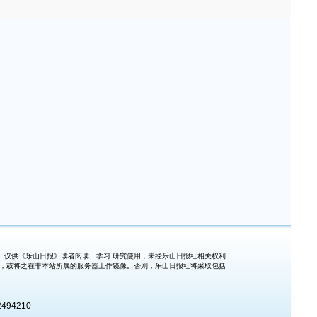
仅供《乐山日报》读者阅读、学习 研究使用，未经乐山日报社相关权利
式，或将之在非本站所属的服务器上作镜像。否则，乐山日报社将采取包括
494210