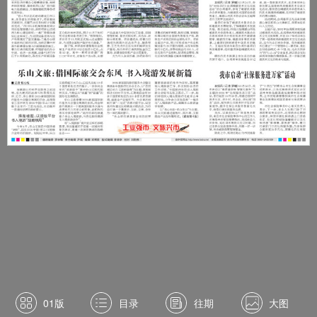
01版
目录
往期
大图