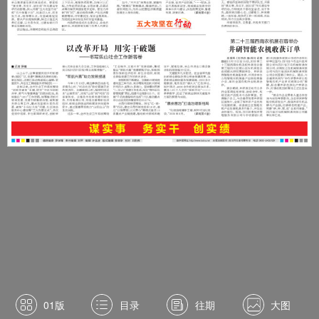
01版
目录
往期
大图