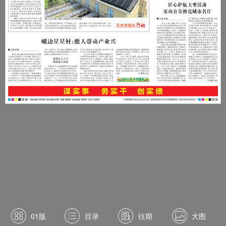
01版
目录
往期
大图