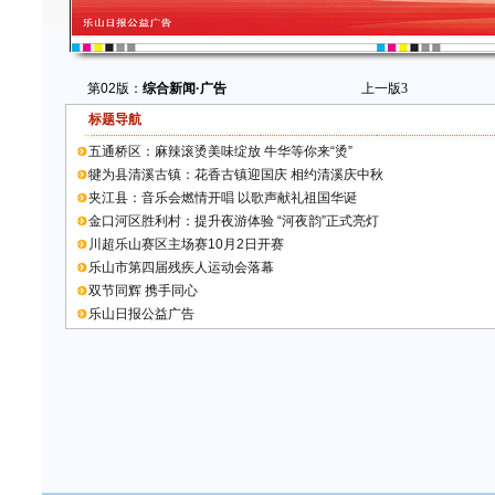
第02版：
综合新闻·广告
上一版
3
标题导航
五通桥区：麻辣滚烫美味绽放 牛华等你来“烫”
犍为县清溪古镇：花香古镇迎国庆 相约清溪庆中秋
夹江县：音乐会燃情开唱 以歌声献礼祖国华诞
金口河区胜利村：提升夜游体验 “河夜韵”正式亮灯
川超乐山赛区主场赛10月2日开赛
乐山市第四届残疾人运动会落幕
双节同辉 携手同心
乐山日报公益广告