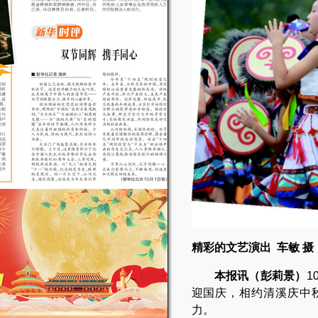
精彩的文艺演出 车敏 摄
本报讯（彭莉景）
1
迎国庆，相约清溪庆中
力。