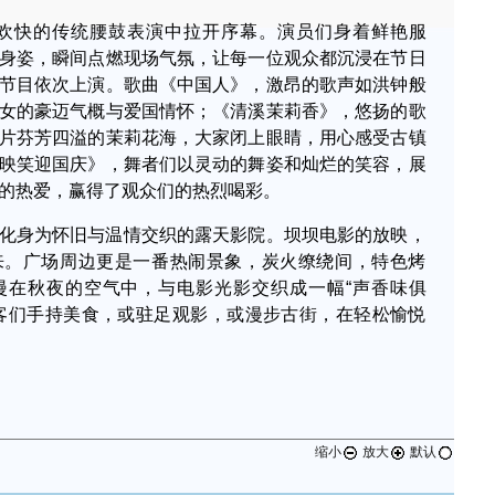
在欢快的传统腰鼓表演中拉开序幕。演员们身着鲜艳服
身姿，瞬间点燃现场气氛，让每一位观众都沉浸在节日
节目依次上演。歌曲《中国人》，激昂的歌声如洪钟般
女的豪迈气概与爱国情怀；《清溪茉莉香》，悠扬的歌
片芬芳四溢的茉莉花海，大家闭上眼睛，用心感受古镇
映笑迎国庆》，舞者们以灵动的舞姿和灿烂的笑容，展
的热爱，赢得了观众们的热烈喝彩。
化身为怀旧与温情交织的露天影院。坝坝电影的放映，
来。广场周边更是一番热闹景象，炭火缭绕间，特色烤
漫在秋夜的空气中，与电影光影交织成一幅“声香味俱
客们手持美食，或驻足观影，或漫步古街，在轻松愉悦
缩小
放大
默认