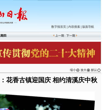
数字报首页
|
内容搜索
|
版面导航
星期四
上一期
下一期
缩小
放大
默认
：花香古镇迎国庆 相约清溪庆中秋