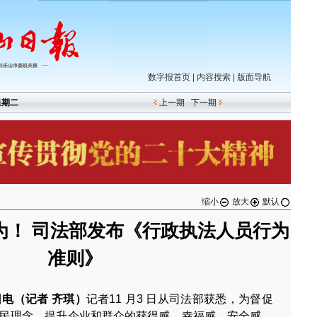
数字报首页
|
内容搜索
|
版面导航
星期二
上一期
下一期
缩小
放大
默认
为！ 司法部发布《行政执法人员行为
准则》
 日电（记者 齐琪）
记者11 月3 日从司法部获悉，为督促
民理念，提升企业和群众的获得感、幸福感、安全感，