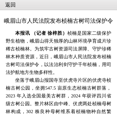
返回
峨眉山市人民法院发布桢楠古树司法保护令
本报讯 （记者 徐梓胜）
桢楠是国家二级保护
野生植物，峨眉山得天独厚的山林环境孕育成片珍
稀古桢楠林。为筑牢古树资源司法屏障、守护珍稀
林木种质资源，近日，峨眉山市人民法院发布桢楠
古树司法保护令，以法治利剑守护千年桢楠，用司
法护航地方生物多样性。
坐落于峨眉山报国寺至伏虎寺片区的伏虎寺桢
楠古树公园，坐拥547.5 亩原生态桢楠古树群落，
2023 年入选全国最美古树群，2024 年获评四川省
级古树公园。整片林区由中峰、伏虎两处桢楠母树
林构成，302 株良种母树维系着桢楠物种自然繁