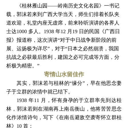
《桂林雁山园——岭南历史文化名园》一书记
载，郭沫若来到广西大学当天，师生们排着长队夹
道欢迎，礼堂内座无虚席，前来聆听演讲的各界人
士达1000 多人。1938 年12 月19 日的民国《广西日
报》报道称，这次演讲“对于中日战争新阶段的前
展、运扬极为详尽”，对于“日本之必然崩溃，我国
抗战之必获最后胜利，建国之必可完成等方面，分
析极为精密。”
寄情山水留佳作
其实，郭沫若与桂林的“缘分”，早在他思念妻
子于立群的浓情中就已结下。
1938 年11 月，怀有身孕的于立群率先到达桂
林，郭沫若则在湖南再上南岳衡山，他将苦苦思念
化作浓情诗句，写下《在南岳避敌空袭寄怀立群桂
林》10 首：