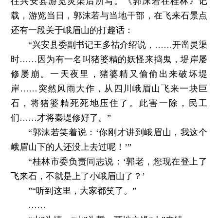
往兴安县游览灵渠后所写。《郭沫若在桂林》记
载，游览当日，郭沫若与当地干部，在飞来石景点
还有一段关于峨眉山的打趣话：
“兴安县委副书记王多祜介绍说，……开凿灵渠
时……因为有一名叫猪婆精的妖怪来捣鬼，堤岸屡
修屡崩。一天夜里，猪婆精又偷偷出来破坏堤
岸……突然风雨大作，从四川峨眉山飞来一块巨
石，将猪婆精死死地压住了。此害一除，民工
们……才将秦堤修好了。”
“郭沫若笑着说：‘你刚才讲到峨眉山，我这个
峨眉山下的人还没上去过呢！’”
“桂林市委负责同志说：‘郭老，您现在登上了
飞来石，不就是上了小峨眉山了？’
”“听到这里，大家都笑了。”
……