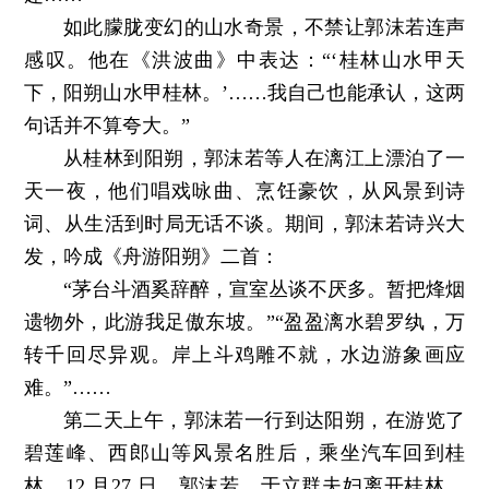
如此朦胧变幻的山水奇景，不禁让郭沫若连声
感叹。他在《洪波曲》中表达：“‘桂林山水甲天
下，阳朔山水甲桂林。’……我自己也能承认，这两
句话并不算夸大。”
从桂林到阳朔，郭沫若等人在漓江上漂泊了一
天一夜，他们唱戏咏曲、烹饪豪饮，从风景到诗
词、从生活到时局无话不谈。期间，郭沫若诗兴大
发，吟成《舟游阳朔》二首：
“茅台斗酒奚辞醉，宣室丛谈不厌多。暂把烽烟
遗物外，此游我足傲东坡。”“盈盈漓水碧罗纨，万
转千回尽异观。岸上斗鸡雕不就，水边游象画应
难。”……
第二天上午，郭沫若一行到达阳朔，在游览了
碧莲峰、西郎山等风景名胜后，乘坐汽车回到桂
林。12 月27 日，郭沫若、于立群夫妇离开桂林，