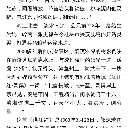
胜迹，同看解放。芦笛岩头枷锁破，桃花源内仙灵
唱。电灯光，照耀辉煌，翻新样……”
湘江北去，漓水南流。公元前218年，秦始皇
为统一岭南，派史禄在今桂林市兴安县境内开凿灵
渠，打通兵马粮草运输水道。
2000多年后的灵渠景区，繁茂翠绿的树影倒映
在清澈见底的漓水上，与透过枝叶的阳光一道，缓
缓“流淌”；状元桥头、鲤鱼州上、尚武亭下，一块
大理石碑巍然耸立，碑上镌刻有郭沫若所填《满江
红·灵渠》一词：“北自长城，南来至。灵渠岸上，
亲眼见，秦堤牢固，工程精当。闸水陡门三十六，
劈湘铧嘴二千丈，有天平小大，溢洪流，调分
量……”
这首《满江红》是1963年3月28日，郭沫若前