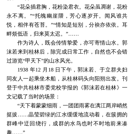
“花朵插君胸，花粉染君衣。花朵虽凋谢，花粉
永不离。”“托魄幽崖隈，芳心逐岁开。闻风谁共
悦，相伴有苍苔。”“情知是短别，分袂亦依依。耳
畔烦低语，归来莫太迟。”……
作为诗人，既会传情挚爱，亦可寄情山水。郭
沫若来到桂林后，除完成日常工作，自然也不会错
过游览“甲天下”的山水风光。
1938 年12 月18 日下午，郭沫若、于立群夫妇
同友人一起乘坐木船，从桂林码头向阳朔出发。刊
登于中共桂林市委党校学报的《郭沫若在桂林》一
文记载了当时的场景：
“天下着蒙蒙细雨，一团团雨雾在漓江两岸峭然
挺拔……晶莹碧绿的江水缓缓地流动着，在簇拥的
群峰中迂回绕行，成群的水鸟也时不时地前来凑
趣……”