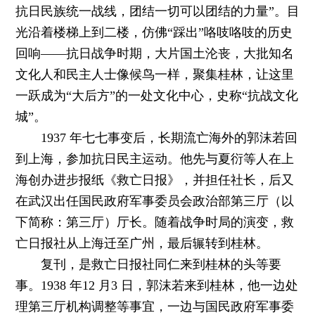
抗日民族统一战线，团结一切可以团结的力量”。目
光沿着楼梯上到二楼，仿佛“踩出”咯吱咯吱的历史
回响——抗日战争时期，大片国土沦丧，大批知名
文化人和民主人士像候鸟一样，聚集桂林，让这里
一跃成为“大后方”的一处文化中心，史称“抗战文化
城”。
1937 年七七事变后，长期流亡海外的郭沫若回
到上海，参加抗日民主运动。他先与夏衍等人在上
海创办进步报纸《救亡日报》，并担任社长，后又
在武汉出任国民政府军事委员会政治部第三厅（以
下简称：第三厅）厅长。随着战争时局的演变，救
亡日报社从上海迁至广州，最后辗转到桂林。
复刊，是救亡日报社同仁来到桂林的头等要
事。1938 年12 月3 日，郭沫若来到桂林，他一边处
理第三厅机构调整等事宜，一边与国民政府军事委