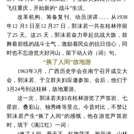
飞往重庆，开始新的“ 战斗”生活。
改革机构、筹备复刊、动员演讲…… 从1938
年12 月3 日至12 月27 日，郭沫若一共在桂林停留
了25 天。这25 天，郭沫若奋力举起抗战大旗，鼓
舞着前线的战斗士气，激励着民众的抗日信心，同
时也不忘游览大好河山，留下动人诗（词）句。
“换了人间”故地游
1963年3月，广西历史学会在南宁召开成立大
会，郭沫若、于立群夫妇应邀参加。会后，他们于
3月24号到达桂林，故地重游。
这一次，郭沫若夫妇在桂林游览了芦笛岩、七
星岩、叠彩山、独秀峰等景点。今昔对比，不禁让
郭沫若产生“换了人间”的感慨，他在游览芦笛岩
时，填下《满江红》一词：
“换了人间，普天下，红旗荡漾。歌跃进，山林