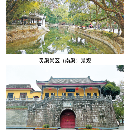
灵渠景区（南渠）景观