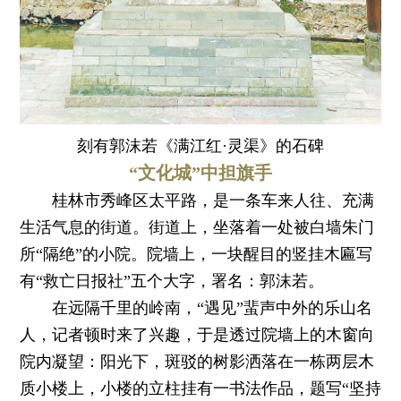
刻有郭沫若《满江红·灵渠》的石碑
“文化城”中担旗手
桂林市秀峰区太平路，是一条车来人往、充满
生活气息的街道。街道上，坐落着一处被白墙朱门
所“隔绝”的小院。院墙上，一块醒目的竖挂木匾写
有“救亡日报社”五个大字，署名：郭沫若。
在远隔千里的岭南，“遇见”蜚声中外的乐山名
人，记者顿时来了兴趣，于是透过院墙上的木窗向
院内凝望：阳光下，斑驳的树影洒落在一栋两层木
质小楼上，小楼的立柱挂有一书法作品，题写“坚持