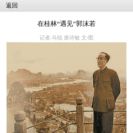
返回
在桂林“遇见”郭沫若
记者:马锐 唐诗敏 文/图