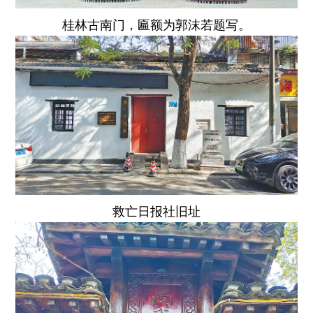
桂林古南门，匾额为郭沫若题写。
救亡日报社旧址