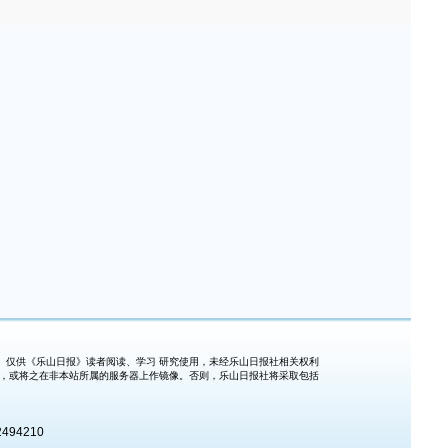
仅供《乐山日报》读者阅读、学习 研究使用，未经乐山日报社相关权利
式，或将之在非本站所属的服务器上作镜像。否则，乐山日报社将采取包括
494210