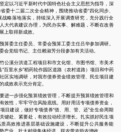
坚定以习近平新时代中国特色社会主义思想为指导，深
省委十二届二次全会精神，围绕推动省委“四化同步、
展战略落地落实，持续深入开展调查研究，充分践行全
人大代表建议办理，为民办实事、解难题，不断在改善
展上取得新成效。
预算委主任委员、常委会预算工委主任吕华参加调研。
委会党组书记、主任赖淑芳分段参加有关活动。
竹公溪分洪道工程项目和市文化馆、市图书馆、市美术
县“百里水乡”稻药轮作园区道路（农村道路）项目和中药
社区实地调研，对我市债券资金绩效管理、民生项目建
的成效表示充分肯定。
要进一步强化预算绩效管理，不断提升预算绩效管理和
有效性，牢牢守住风险底线。用好用活专项债券资金，
项目建设，做好专项债券“借、用、管、还”全生命周期
关键处、紧要处，有效拉动经济增长。扎实抓好民生项
高质高效推进基层基础设施建设，不断提升公共服务能
势产业，壮大村级集体经济，联农带农助农增收。