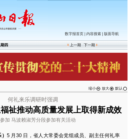
数字报首页
|
内容搜索
|
版面导航
星期四
上一期
下一期
缩小
放大
默认
何礼来乐调研时强调
生福祉推动高质量发展上取得新成效
参加 马波赖淑芳分段参加有关活动
乐）
5 月30 日，省人大常委会党组成员、副主任何礼率