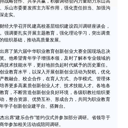
持战略合作、共享共赢，积极调动会内力量助力乐山高
、乐山市委要发挥主力军作用，强化责任担当、加强沟
深走实。
财经大学召开民建高校基层组织建设四川调研座谈会，
。强调要扎实开展主题教育，强化理论学习，突出调查
的组织基础，推动高质量发展。
出席了第六届中华职业教育创新创业大赛全国现场总决
奖。他希望青年学子增强本领，及时了解本专业领域的
高技术技能水平，更好地担负起时代赋予的历史重任。
创业教育水平，以深入开展创新创业活动为契机，优化
产教融合、校企合作，在育人方式、办学模式、管理体
培养更多高素质创新创业人才、技术技能人才。各地各
教育，不断营造创新创业良好环境，各级职教社组织要
动，整合资源、优势互补、形成合力，共同为职业教育
年学子创新创业建平台、搭舞台。
杰出席“建乐合作”签约仪式并参加部分调研。省领导于
商华参加相关活动或陪同调研。