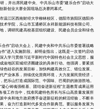
研，并出席民建中央、中共乐山市委“建乐合作”启动大
创新创业大赛全国现场总决赛闭幕式。
市温江区西南财经大学柳林校区，德阳市旌阳区德阳外
技术学院，乐山市五通桥区永祥新能源科技有限公司、
地，调研民建高校基层组织建设、民建会员企业和绿色
“建乐合作”启动大会上，民建中央和中共乐山市委签署战略
合作”进入实施阶段。郝明金指出，这既是一次签约启动
深入学习贯彻习近平新时代中国特色社会主义思想，服
成渝地区双城经济圈建设的具体行动。他强调，要紧抓
绿色硅谷的发展目标，加快构建高效分工、错位发展、
代产业体系，持续优化营商环境，大力发展民营经济，
，把乐山打造成国际范、中国味、巴蜀韵的旅游胜地。
“凝心铸魂强根基、团结奋进新征程”主题教育成果运用
的各项工作当中，找准民建特色所长与乐山高质量发展所
派中央和地方政府携手奋进新征程的鲜活经验，不断丰
果，奋力打造新时代多党合作新典范。要以服务发展为