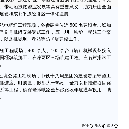
、带动沿线旅游业发展等具有重要意义，助力乐山全面
建设和成都平原经济区一体化发展。
航电枢纽工程现场，各参建单位近 500 名建设者加班加
至 9 号机组安装调试工作，五一坝、铁炉、孝姑三个泵
，以及机场坝、孝姑等防护堤建设工作。
工程现场，400 余人、100 余台（辆）机械设备投入
围堰填筑施工、右岸两区三场临建工程、左右岸排涝工
。
件过境公路工程现场，中铁十八局集团的建设者坚守施工
抓进度、盯质量，掀起大干热潮，全力以赴推进项目路
系等工程，确保老乐峨路至苏沙路段年底通车投用，助
。
缩小
放大
默认