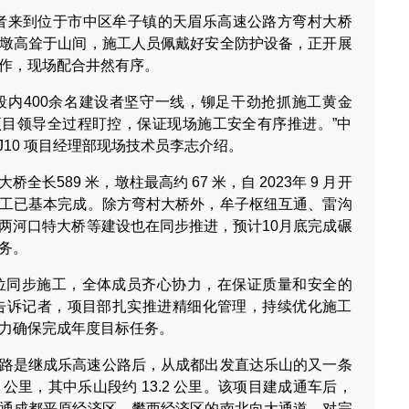
午，记者来到位于市中区牟子镇的天眉乐高速公路方弯村大桥
墩高耸于山间，施工人员佩戴好安全防护设备，正开展
作，现场配合井然有序。
段内400余名建设者坚守一线，铆足干劲抢抓施工黄金
目领导全过程盯控，保证现场施工安全有序推进。”中
J10 项目经理部现场技术员李志介绍。
全长589 米，墩柱最高约 67 米，自 2023年 9 月开
工已基本完成。除方弯村大桥外，牟子枢纽互通、雷沟
两河口特大桥等建设也在同步推进，预计10月底完成碾
务。
位同步施工，全体成员齐心协力，在保证质量和安全的
告诉记者，项目部扎实推进精细化管理，持续优化施工
力确保完成年度目标任务。
路是继成乐高速公路后，从成都出发直达乐山的又一条
5 公里，其中乐山段约 13.2 公里。该项目建成通车后，
通成都平原经济区、攀西经济区的南北向大通道，对完