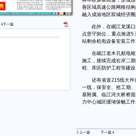
善区域高速公路网格结构
融入成渝地区双城经济圈
4
下一版
此外，在岷江龙溪口
点坚守岗位，重点推进5 
站剩余机电设备安装工作
在岷江老木孔航电枢纽
施工，接续完成右岸二期
程、库区防护工程等建设
还有省道215线大
一线，保安全、抢工期、
基附属、临江河大桥桥面
力中心城区缓堵保畅工作
3
上一篇
下一篇
4