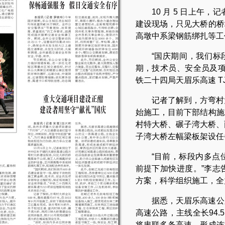
10 月 5 日上
建设现场，只见大桥的桥
高墩中系梁钢筋绑扎等工
“国庆期间，我们标
期，技术员、安全员及项
铁二十四局天眉乐高速 T
记者了解到，方弯村大桥
始施工，目前下部结构施
村特大桥、碾子湾大桥、
子湾大桥左幅梁板架设任
“目前，标段内多点
前提下加快进度。”李志
方案，科学组织施工，全
据悉，天眉乐高速公
高速公路，主线全长94.
将串联多条高速，形成连