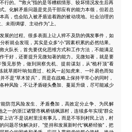
不行的。”“救火”指的是等糟糕情形、较坏情况发生后再
式。化解矛盾问题是党员干部应有的能力本领，但若总
本高，也会陷入被矛盾追着跑的被动境地。社会治理的
数、未雨绸缪、主动作为”上。
发展的过程。很多表面上让人猝不及防的偶发事件，如
分析就会发现，其实是众多“小”因素积累的必然结果。
救火队长，首先要优化思维方式和工作方法，不能满足
作干好，还要提升见微知著的能力。见微知著，就是要
预见形势，做到洞察先机、提前谋划，从“桅杆顶”看
，练就草摇叶响知鹿过、松风一起知虎来、一叶易色而知
并不是“草木皆兵”，而是在战略上保持平常心的同时，
各种风险，不让矛盾碰头叠加、蔓延升级，尽可能减少
才能防范风险发生、矛盾叠加，高效定分止争、为民解
源地之一的浙江诸暨市枫桥镇枫源村，连续多年实现“群众
‘零上访’不是说村里没有事儿，而是不等到村民上访，村
的问题尽快解决好。”坚持和发展新时代“枫桥经验”，把