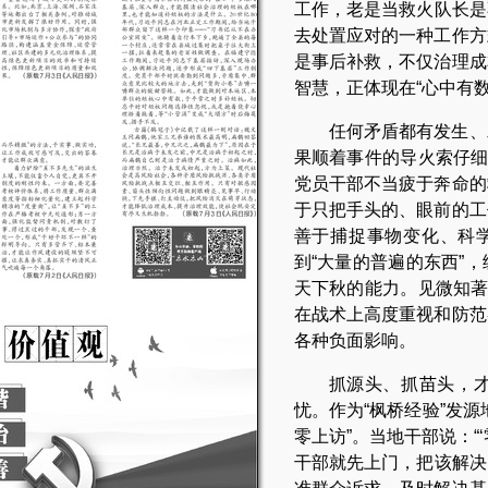
工作，老是当救火队长是
去处置应对的一种工作方
是事后补救，不仅治理成
智慧，正体现在“心中有
任何矛盾都有发生、
果顺着事件的导火索仔细
党员干部不当疲于奔命的
于只把手头的、眼前的工
善于捕捉事物变化、科学
到“大量的普遍的东西”
天下秋的能力。见微知著
在战术上高度重视和防范
各种负面影响。
抓源头、抓苗头，
忧。作为“枫桥经验”发
零上访”。当地干部说：“
干部就先上门，把该解决