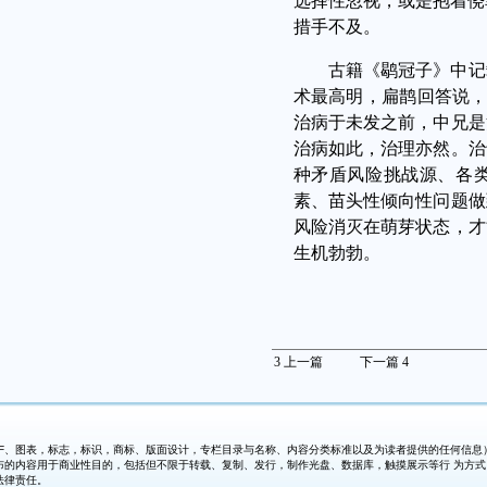
选择性忽视，或是抱着侥幸
措手不及。
古籍《鹖冠子》中记
术最高明，扁鹊回答说，
治病于未发之前，中兄是
治病如此，治理亦然。治
种矛盾风险挑战源、各
素、苗头性倾向性问题做
风险消灭在萌芽状态，才
生机勃勃。
3
上一篇
下一篇
4
、图表，标志，标识，商标、版面设计，专栏目录与名称、内容分类标准以及为读者提供的任何信息）
布的内容用于商业性目的，包括但不限于转载、复制、发行，制作光盘、数据库，触摸展示等行 为方
法律责任。