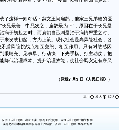
心理捂着拖着，等“小管涌”变成“大塌方”时后悔莫及、
载了这样一则对话：魏文王问扁鹊，他家三兄弟谁的医
“长兄最善，中兄次之，扁鹊最为下”，原因在于长兄是
治病于初起之时，而扁鹊自己则是治于病情严重之时。
于未发或初起，方为上策。现代社会是高风险社会，各
类矛盾风险挑战点相互交织、相互作用。只有对敏感因
到眼睛亮、见事早、行动快，下先手棋、打主动仗，把
能降低治理成本、提升治理效能，使社会既安定有序又
（原载7 月3 日《人民日报》）
缩小
放大
默认
仅供《乐山日报》读者阅读、学习 研究使用，未经乐山日报社相关权利
式，或将之在非本站所属的服务器上作镜像。否则，乐山日报社将采取包括