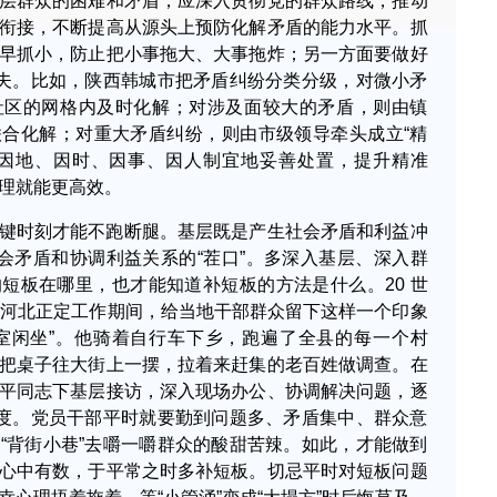
层群众的困难和矛盾，应深入贯彻党的群众路线，推动
衔接，不断提高从源头上预防化解矛盾的能力水平。抓
早抓小，防止把小事拖大、大事拖炸；另一方面要做好
功夫。比如，陕西韩城市把矛盾纠纷分类分级，对微小矛
社区的网格内及时化解；对涉及面较大的矛盾，则由镇
合化解；对重大矛盾纠纷，则由市级领导牵头成立“精
。因地、因时、因事、因人制宜地妥善处置，提升精准
理就能更高效。
键时刻才能不跑断腿。基层既是产生社会矛盾和利益冲
社会矛盾和协调利益关系的“茬口”。多深入基层、深入群
短板在哪里，也才能知道补短板的方法是什么。20 世
在河北正定工作期间，给当地干部群众留下这样一个印象
室闲坐”。他骑着自行车下乡，跑遍了全县的每一个村
把桌子往大街上一摆，拉着来赶集的老百姓做调查。在
平同志下基层接访，深入现场办公、协调解决问题，逐
制度。党员干部平时就要勤到问题多、矛盾集中、群众意
“背街小巷”去嚼一嚼群众的酸甜苦辣。如此，才能做到
心中有数，于平常之时多补短板。切忌平时对短板问题