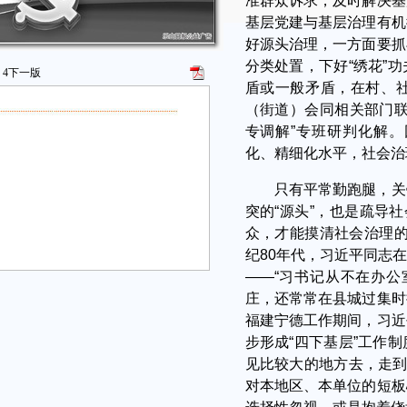
准群众诉求，及时解决基
基层党建与基层治理有机
好源头治理，一方面要抓
分类处置，下好“绣花”
4
下一版
盾或一般矛盾，在村、
（街道）会同相关部门联
专调解”专班研判化解
化、精细化水平，社会治
只有平常勤跑腿，关
突的“源头”，也是疏导
众，才能摸清社会治理的
纪80年代，习近平同志
——“习书记从不在办公
庄，还常常在县城过集时
福建宁德工作期间，习近
步形成“四下基层”工作
见比较大的地方去，走到
对本地区、本单位的短板