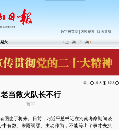
数字报首页
|
内容搜索
|
版面导航
星期六
上一期
下一期
缩小
放大
默认
老当救火队长不行
曹平
者图患于将来。日前，习近平总书记在河南考察期间谈
心中有数、未雨绸缪、主动作为，不能等出了事才去抓