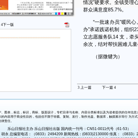
情况”硬要求。全镇受理心
群众满意度85.7%。
“一批速办员”暖民
4
下一版
办”承诺践诺机制，组织2
立志愿服务队14 支，牵
余次，结对帮扶困难儿童4
（据微犍为）
3
上一篇
下一篇
4
、图表，标志，标识，商标、版面设计，专栏目录与名称、内容分类标准以及为读者提供的任何信息）
布的内容用于商业性目的，包括但不限于转载、复制、发行，制作光盘、数据库，触摸展示等行 为方
法律责任。
乐山日报社主办 乐山日报社出版 国内统一刊号：CN51-0011代号（61-53）
永 总编室电话：（0833）2494209 新闻热线：(0833)2130000 传真：（0833）2