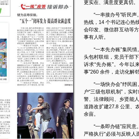
更实在、满意度更真切。
“一串接办号”听民声。
热线，14 个书记连心热
会印发、微信群互动等方
事有人听。
“一本先办账”集民情
头包村联组，党员干部下
诉求“先办账”。今年以
事”260 余件，走访化解
“一场快办会”纾民
户“三级包联机制”，实
警、法律顾问、乡贤能人等
道路改扩建27.8 公里、
余亩。
“一条即办链”应民
严格执行“必须与反映人