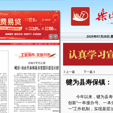
2025年07月28日 
3
上一篇
下一篇
4
犍为县寿保镇：
今年以来，犍为县寿
创新“一串接办号、一本
一”工作机制，实现基层治