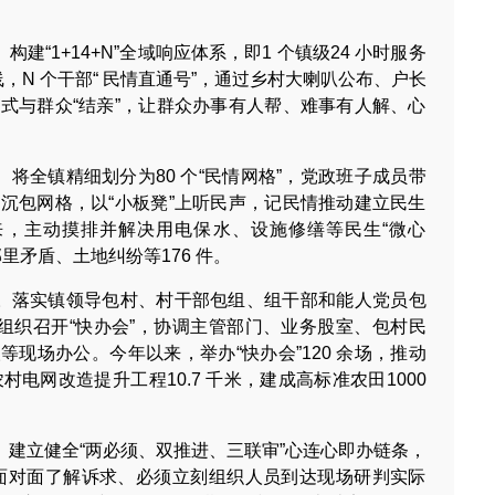
构建“1+14+N”全域响应体系，即1 个镇级24 小时服务
线，N 个干部“ 民情直通号”，通过乡村大喇叭公布、户长
式与群众“结亲”，让群众办事有人帮、难事有人解、心
。将全镇精细划分为80 个“民情网格”，党政班子成员带
沉包网格，以“小板凳”上听民声，记民情推动建立民生
来，主动摸排并解决用电保水、设施修缮等民生“微心
邻里矛盾、土地纠纷等176 件。
困。落实镇领导包村、村干部包组、组干部和能人党员包
时组织召开“快办会”，协调主管部门、业务股室、包村民
现场办公。今年以来，举办“快办会”120 余场，推动
农村电网改造提升工程10.7 千米，建成高标准农田1000
意。建立健全“两必须、双推进、三联审”心连心即办链条，
面对面了解诉求、必须立刻组织人员到达现场研判实际