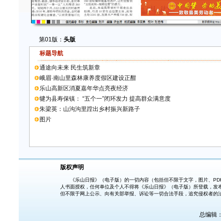
第01版：
头版
标题导航
通途向未来 民生筑新章
峨眉·南山里森林康养度假区建设正酣
乐山高新区消夏嘉年华点亮夜经济
犍为县寿保镇： “五个一”闭环发力 提高群众满意度
朱梁英：山沟沟里蹚出乡村振兴新路子
图片
版权声明
《乐山日报》（电子版）的一切内容（包括但不限于文字，图片、PDF
人书面授权，任何单位及个人不得将《乐山日报》（电子版）所登载，发
但不限于网上公示、向有关部举报、诉讼等一切合法手段，追究侵权者的
总编辑：胡