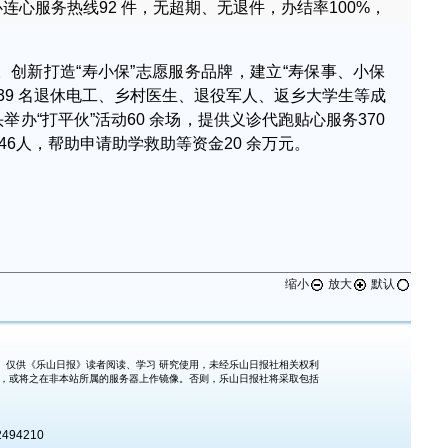
连心服务热线92 件，无超期、无退件，办结率100%，
心。创新打造“寿小保”志愿服务品牌，建立“寿保事、小保
39 名退休电工、乡村医生、退役军人、返乡大学生等成
头举办“打平伙”活动60 余场，提供义诊代跑贴心服务370
6人，帮助申请助学救助等资金20 余万元。
缩小
放大
默认
仅供《乐山日报》读者阅读、学习 研究使用，未经乐山日报社相关权利
式，或将之在非本站所属的服务器上作镜像。否则，乐山日报社将采取包括
494210