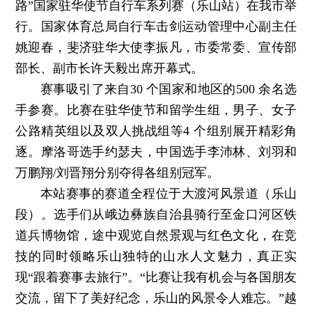
路”国家驻华使节自行车系列赛（乐山站）在我市举
行。国家体育总局自行车击剑运动管理中心副主任
姚迎春，斐济驻华大使李振凡，市委常委、宣传部
部长、副市长许天毅出席开幕式。
赛事吸引了来自30 个国家和地区的500 余名选
手参赛。比赛在驻华使节和留学生组，男子、女子
公路精英组以及双人挑战组等4 个组别展开精彩角
逐。摩洛哥选手约瑟夫，中国选手李沛林、刘羽和
万鹏翔/刘晋翔分别夺得各组别冠军。
本站赛事的赛道全程位于大渡河风景道（乐山
段）。选手们从峨边彝族自治县骑行至金口河区铁
道兵博物馆，途中观览自然景观与红色文化，在竞
技的同时领略乐山独特的山水人文魅力，真正实
现“跟着赛事去旅行”。“比赛让我有机会与各国朋友
交流，留下了美好纪念，乐山的风景令人难忘。”越