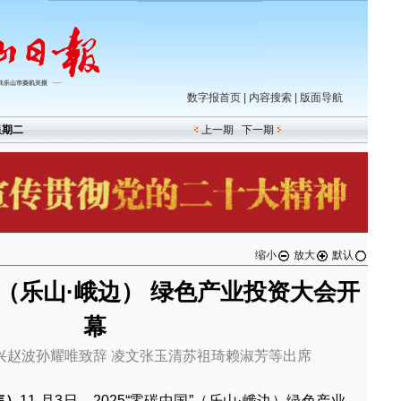
数字报首页
|
内容搜索
|
版面导航
星期二
上一期
下一期
缩小
放大
默认
国”（乐山·峨边） 绿色产业投资大会开
幕
兴赵波孙耀唯致辞 凌文张玉清苏祖琦赖淑芳等出席
伟）
11 月3日，2025“零碳中国”（乐山·峨边）绿色产业