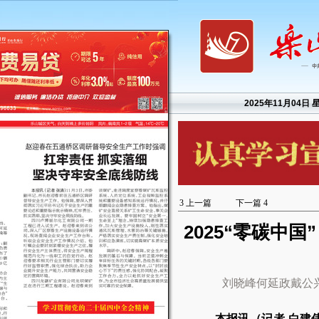
2025年11月04日 
3
上一篇
下一篇
4
2025“零碳中
刘晓峰何延政戴公
本报讯（记者 白建