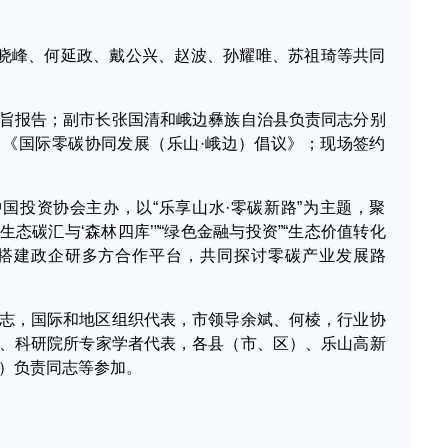
分，刘晓峰、何延政、戴公兴、赵波、孙耀唯、苏祖琦等共同
旨报告；副市长张国清和峨边彝族自治县负责同志分别
《国际零碳协同发展（乐山·峨边）倡议》；现场签约
。
国投资协会主办，以“乐享山水·零碳新路”为主题，聚
“生态碳汇与‘森林四库’”“绿色金融与投资”“生态价值转化
，搭建政企研多方合作平台，共同探讨零碳产业发展路
志，国际和地区组织代表，市领导余斌、何棱，行业协
、科研院所专家学者代表，各县（市、区）、乐山高新
）负责同志等参加。