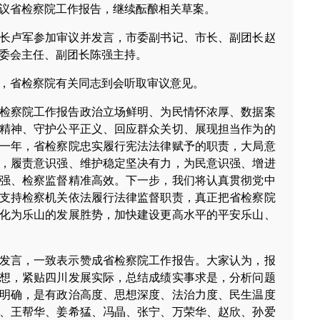
议省检察院工作报告，继续酝酿相关草案。
长卢军参加审议并发言，市委副书记、市长、副团长赵
委会主任、副团长陈强主持。
，省检察院有关同志到会听取审议意见。
检察院工作报告政治立场鲜明、为民情怀浓厚、数据案
精神、守护公平正义、回应群众关切、展现担当作为的
一年，省检察院忠实履行宪法法律赋予的职责，大局意
，履责意识强、维护稳定坚决有力，为民意识强、增进
强、检察监督精准高效。下一步，我们将认真贯彻党中
支持检察机关依法履行法律监督职责，真正把省检察院
化为乐山的发展胜势，加快建设更高水平的平安乐山、
发言，一致表示赞成省检察院工作报告。大家认为，报
想，紧贴四川发展实际，总结成绩实事求是，分析问题
明确，是有政治高度、思想深度、法治力度、民生温度
、王帮华、姜希猛、冯晶、张宁、万荣华、赵欣、孙爱