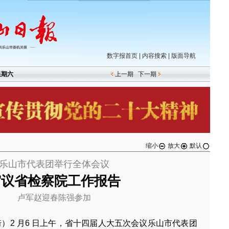
数字报首页
|
内容搜索
|
版面导航
星期六
上一期
下一期
缩小
放大
默认
乐山市代表团举行全体会议
审议省检察院工作报告
卢军赵迎春陈强参加
琦）2 月6 日上午，省十四届人大五次会议乐山市代表团