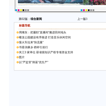
第02版：
综合新闻
上一版
3
标题导航
周继东：把履职“直播间”搬进田间地头
蟠龙公园建设有序推进 打造音乐休闲空间
慢火车拉来“快流量”
书香润彝乡 榜样引前行
夹江3 家单位 获省级知识产权专项资金支持
图片
以“严监管”倒逼“优生产”