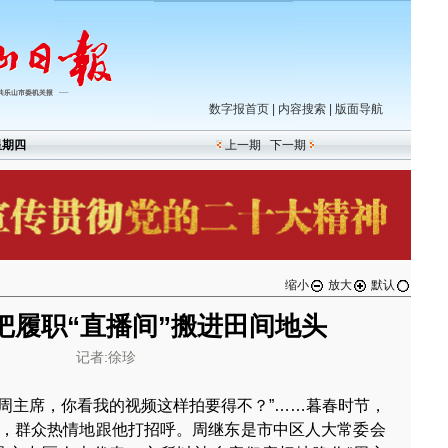
数字报首页
|
内容搜索
|
版面导航
星期四
上一期
下一期
缩小
放大
默认
把履职“直播间”搬进田间地头
记者:徐珍
”“周主席，你看我的视频这样拍要得不？”……暮春时节，
，群众热情地跟他打招呼。周继东是市中区人大常委会