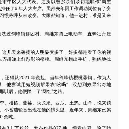
是市中区人大代表。之所以被乡亲们亲切地唤作“周主
镇担任了6 年人大主席。虽然去年因工作调动岗位有了变
习惯称呼从未改变。大家都知道，他一进村，准是又来
场春雨洗过剑峰镇群团村。周继东骑上电动车，直奔牡丹庄
，这几天来采摘的人明显变多了，好多都是看了你的视
先齐超递上红彤彤的樱桃。周继东掏出手机，熟练地找
，还得从2021 年说起。当年剑峰镇樱桃滞销，作为人
，他尝试用短视频帮果农“吆喝”，没想到效果出奇地
那以后，他便踏上了“网红”之路。
李、柑橘、蓝莓、火龙果、西瓜、土鸡、山羊，悦来镇
、小番茄轮番出现在他的镜头里。近年来，周继东已累
0 余吨。
有3.1 万粉丝，发布作品827 件。细看内容，除了助