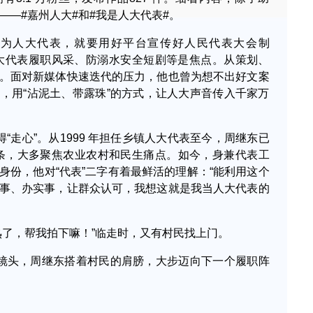
——#嘉州人大#和#我是人大代表#。
作为人大代表，就要用好平台宣传好人民代表大会制
大代表履职风采、防溺水安全短剧等是焦点。从策划、
。面对新媒体快速迭代的压力，他也曾为想不出好文案
，用“沾泥土、带露珠”的方式，让人大声音传入千家万
得“走心”。从1999 年担任乡镇人大代表至今，周继东已
 条，大多聚焦农业农村和民生痛点。如今，身兼代表工
身份，他对“代表”二字有着最鲜活的理解：“能利用这个
事、办实事，让群众认可，我想这就是我当人大代表的
熟了，帮我拍下嘛！”临走时，又有村民找上门。
对镜头，周继东搭着村民的肩膀，大步迈向下一个履职阵