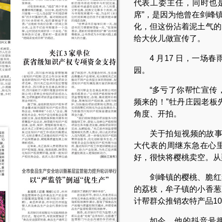
代表工委主任，同时也
席”，是因为他曾在剑峰
化，但这份沾着泥土气的
给大伙儿做宣传了。
4 月17 日，一
园。
“多亏了你帮忙宣传
频来的！”牡丹庄园老板
角度、开拍。
关于拍短视频的故事
大代表的周继东急在心里
好，很快将樱桃卖空。从
剑峰镇的樱桃、脆红
的荔枝，牟子镇的小香葱
计帮群众推销农特产品10
如今，他的抖音号拥